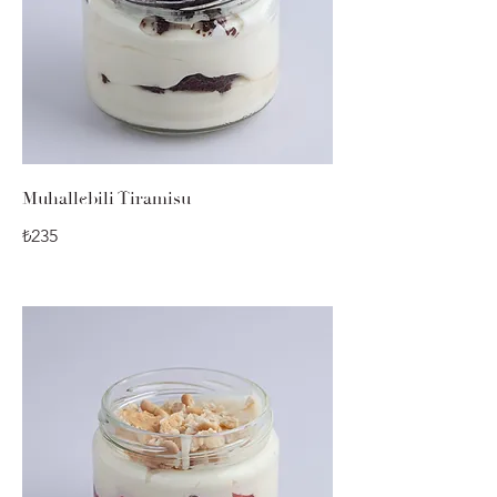
Muhallebili Tiramisu
₺235