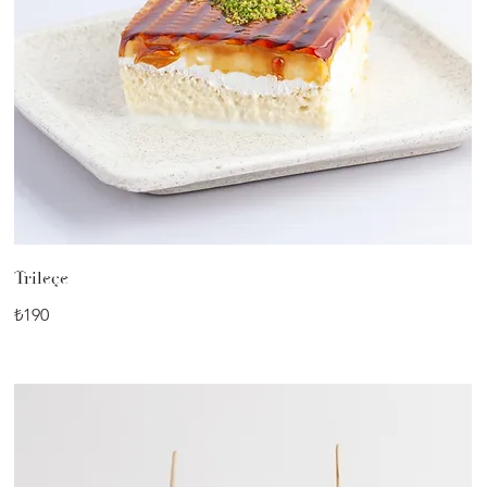
Trileçe
₺190