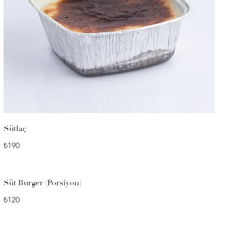
Sütlaç
₺190
Süt Burger (Porsiyon)
₺120