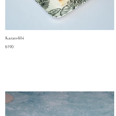
Kazandibi
₺190